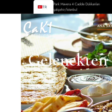
Kayabaşı, Park Mavera 4 Cadde Dükkanları
TR
34480 Başakşehir/İstanbul
ANA SA
Gelenekten 
Başakşehir’de geleneksel Anadolu mutf