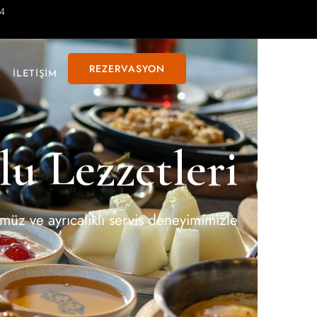
54
REZERVASYON
İLETİŞİM
u Lezzetleri
üz ve ayrıcalıklı servis deneyimimizle