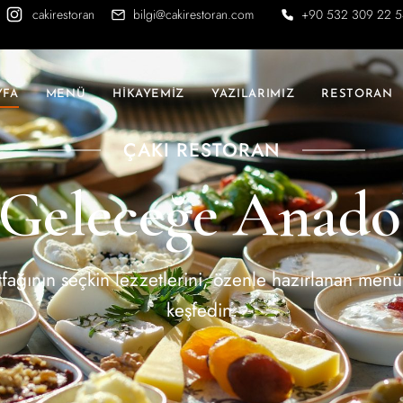
cakirestoran
bilgi@cakirestoran.com
+90 532 309 22 
YFA
MENÜ
HİKAYEMİZ
YAZILARIMIZ
RESTORAN
ÇAKI RESTORAN
Geleceğe Anadol
ağının seçkin lezzetlerini, özenle hazırlanan menüm
keşfedin.