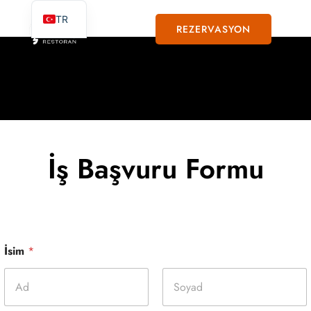
TR
REZERVASYON
İş Başvuru Formu
İsim
*