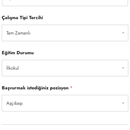
ç
e
*
Çalışma Tipi Tercihi
Eğitim Durumu
Başvurmak istediğiniz pozisyon
*