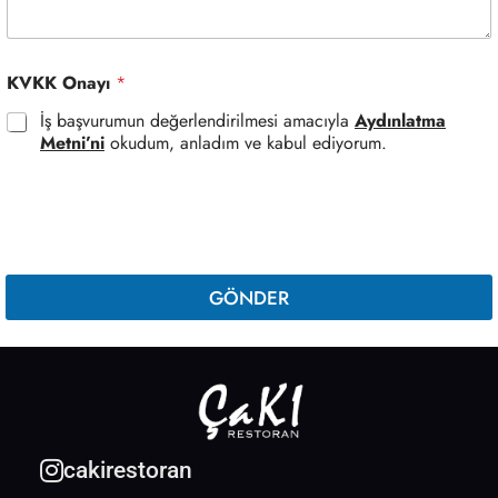
i
s
y
o
KVKK Onayı
*
n
Ç
İş başvurumun değerlendirilmesi amacıyla
Aydınlatma
a
Metni’ni
okudum, anladım ve kabul ediyorum.
l
ı
ş
m
a
GÖNDER
cakirestoran