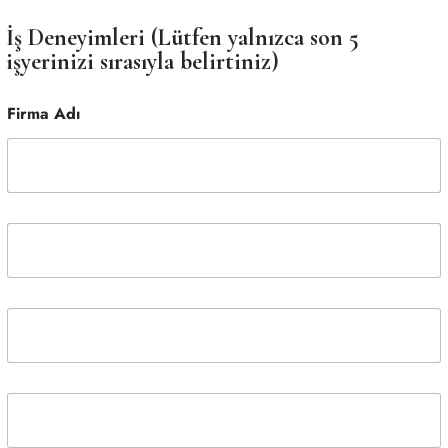
İş Deneyimleri (Lütfen yalnızca son 5
işyerinizi sırasıyla belirtiniz)
Firma Adı
F
i
r
m
a
F
A
i
d
r
ı
m
2
a
F
A
i
d
r