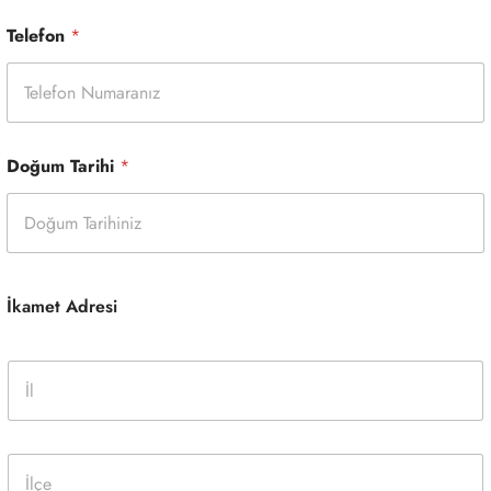
Ad
Soyad
Telefon
*
Doğum Tarihi
*
İkamet Adresi
İ
l
*
İ
l