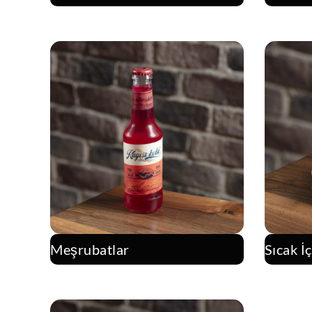
Meşrubatlar
Sıcak İ