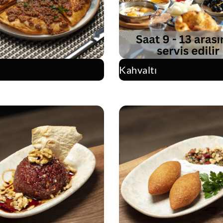
i
Kahvaltı