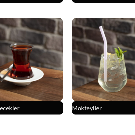
çecekler
Mokteyller