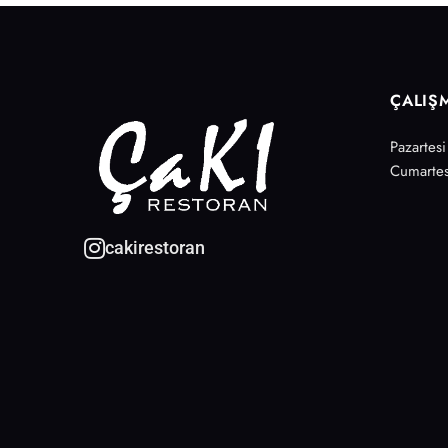
ÇALIŞ
Pazartes
Cumartes
cakirestoran