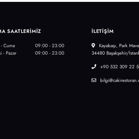
MA SAATLERİMİZ
İLETİŞİM
i - Cuma
09:00 - 23:00
Kayabaşı, Park Mave
i - Pazar
09:00 - 23:00
34480 Başakşehir/İstan
+90 532 309 22 5
bilgi@cakirestoran