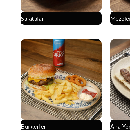
Salatalar
Mezele
Burgerler
Ana Ye