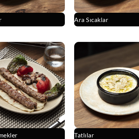
r
Ara Sıcaklar
mekler
Tatlılar